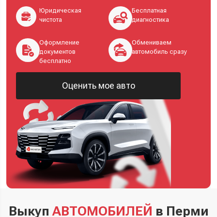
Юридическая
Бесплатная
чистота
диагностика
Оформление
Обмениваем
документов
автомобиль сразу
бесплатно
Оценить мое авто
Выкуп
АВТОМОБИЛЕЙ
в Перми