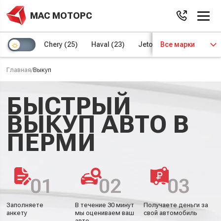
МАС МОТОРС
Chery
(25)
Haval
(23)
Jetour
Все марки
(8)
Kaiyi
(4)
Главная
/
Выкуп
БЫСТРЫЙ
ВЫКУП АВТО В
ПЕРМИ
01
02
03
Заполняете
В течение 30 минут
Получаете деньги за
анкету
мы оцениваем ваш
свой автомобиль
авто