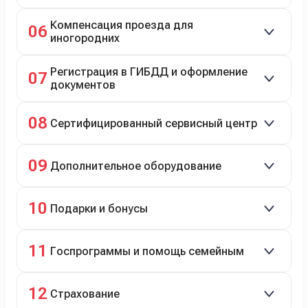
Автовозом, Ж/Д, морем или перегоном водителем.
Компенсация проезда для
06
иногородних
До 20 000 руб. при предъявлении билетов.
Регистрация в ГИБДД и оформление
07
документов
Полное сопровождение.
08
Сертифицированный сервисный центр
Гарантийное и постгарантийное ТО, кузовной и
09
Дополнительное оборудование
технический ремонт.
Дооснащение аксессуарами и оборудованием.
10
Подарки и бонусы
Комплект зимней резины в подарок, скидки по
11
Госпрограммы и помощь семейным
программе лояльности.
Скидки на первый или семейный автомобиль.
12
Страхование