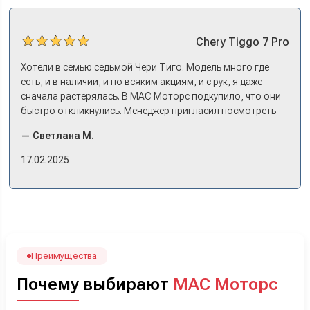
Chery
Tiggo 7 Pro
Хотели в семью седьмой Чери Тиго. Модель много где
есть, и в наличии, и по всяким акциям, и с рук, я даже
сначала растерялась. В МАС Моторс подкупило, что они
быстро откликнулись. Менеджер пригласил посмотреть
комплектации в наличии, ну и просто посидеть в ней,
— Светлана М.
примериться. Нам тут недалеко, пришли в салон - и в тот
же день купили машину! Неожиданно, но довольны! Все
17.02.2025
прошло классно: посмотрели Чери, посмотрели другие
кроссоверы б/у в ту же цену, посидели, подумали,
посчитали с кредитным специалистом. Анечку мы,
наверно, часа два мучили вопросами). Решили, что
лучше немного переплатить за новую, зато без пробега.
Наша Тигоша уже нас радует! Спасибо нашему
менеджеру Сергею, профессионал своего дела!
Преимущества
Почему выбирают
МАС Моторс