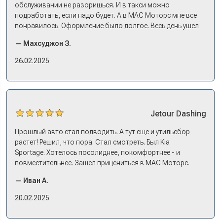
выбрали, оформили все, кредит, договор, страховку. На
обслуживании не разоришься. И в такси можно
все про все несколько дней: зайти узнать, приехать
подработать, если надо будет. А в МАС Моторс мне все
оформляться, забрать машину на выдаче.
понравилось. Оформление было долгое. Весь день ушел
на покупку. Но это ладно. Посидели, кофе попили. Зато
— Махсуджон З.
в документах порядок. И кредит дали без проблем. И
еще ОСАГО и КАСКО оформили. Зато на выдаче такие
26.02.2025
эмоции. Ну, еле сдержался. Красивая машина!
Jetour
Dashing
Прошлый авто стал подводить. А тут еще и утильсбор
растет! Решил, что пора. Стал смотреть. Был Kia
Sportage. Хотелось посолиднее, покомфортнее - и
повместительнее. Зашел прицениться в МАС Моторс.
Менеджер предложил «выбрать спиной». Сел в Дашинг -
— Иван А.
и прям мое! Даже не скажешь, что «китаец». Прям не
вылезая из него и порешали. Спортэйдж в трейд-ин
20.02.2025
забрали, я его пригнал на следующий день. Все быстро
оформили, и готово.