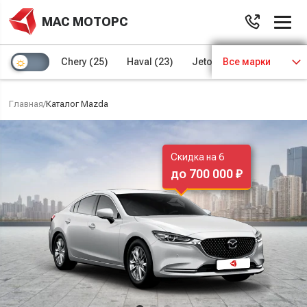
МАС МОТОРС
Chery
(25)
Haval
(23)
Jetour
Все марки
(8)
Kaiyi
(4)
Главная
/
Каталог Mazda
Скидка на 6
до 700 000 ₽