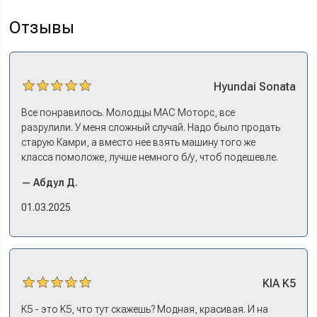
Отзывы
Hyundai
Sonata
Все понравилось. Молодцы МАС Моторс, все
разрулили. У меня сложный случай. Надо было продать
старую Камри, а вместо нее взять машину того же
класса помоложе, лучше немного б/у, чтоб подешевле.
Ну и автокредит найти не с лошадиными процентами. И
— Абдул Д.
либо самому всем этим заниматься – а работать когда?
Либо искать салон, где есть нормальный трейд-ин. И
01.03.2025
чтобы выплату за старую машину наличкой на руки. Или
чтобы можно в качестве стартового взноса по кредиту.
Но тогда еще ищи салон, где машины в наличии, а не
ждать по полгода, пока привезут. Потому что ну как в
Москве без машины работать? Мне повезло в МАС
KIA
K5
Моторс: много подержанных предложений, выбор есть,
трейд-ин быстрый. Камри пригнал, сдал, Сонату
K5 - это K5, что тут скажешь? Модная, красивая. И на