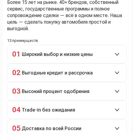
Более 15 лет на рынке. 40+ брендов, собственный
сервис, государственные программы и полное
сопровождение сделки — всё в одном месте. Наша
цель — сделать покупку автомобиля простой и
выгодной.
13 преимуществ
01
Широкий выбор и низкие цены
Скидки до 40%, более 40 брендов, новые и
02
Выгодные кредит и рассрочка
подержанные авто.
Кредит до 8 лет под 4,9% (до 3,5 млн руб.),
03
Высокий процент одобрения
рассрочка 0% на 2 года при первом взносе 35–50%.
98% заявок на кредит успешно одобряются.
04
Trade-in без ожидания
Зачёт рыночной стоимости старого авто сразу.
05
Доставка по всей России