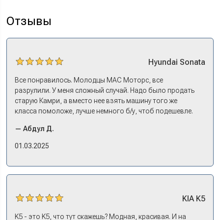
Отзывы
Hyundai
Sonata
Все понравилось. Молодцы МАС Моторс, все
разрулили. У меня сложный случай. Надо было продать
старую Камри, а вместо нее взять машину того же
класса помоложе, лучше немного б/у, чтоб подешевле.
Ну и автокредит найти не с лошадиными процентами. И
— Абдул Д.
либо самому всем этим заниматься – а работать когда?
Либо искать салон, где есть нормальный трейд-ин. И
01.03.2025
чтобы выплату за старую машину наличкой на руки. Или
чтобы можно в качестве стартового взноса по кредиту.
Но тогда еще ищи салон, где машины в наличии, а не
ждать по полгода, пока привезут. Потому что ну как в
Москве без машины работать? Мне повезло в МАС
KIA
K5
Моторс: много подержанных предложений, выбор есть,
трейд-ин быстрый. Камри пригнал, сдал, Сонату
K5 - это K5, что тут скажешь? Модная, красивая. И на