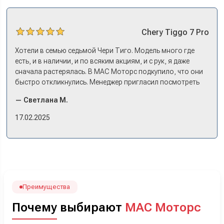
Chery
Tiggo 7 Pro
Хотели в семью седьмой Чери Тиго. Модель много где
есть, и в наличии, и по всяким акциям, и с рук, я даже
сначала растерялась. В МАС Моторс подкупило, что они
быстро откликнулись. Менеджер пригласил посмотреть
комплектации в наличии, ну и просто посидеть в ней,
— Светлана М.
примериться. Нам тут недалеко, пришли в салон - и в тот
же день купили машину! Неожиданно, но довольны! Все
17.02.2025
прошло классно: посмотрели Чери, посмотрели другие
кроссоверы б/у в ту же цену, посидели, подумали,
посчитали с кредитным специалистом. Анечку мы,
наверно, часа два мучили вопросами). Решили, что
лучше немного переплатить за новую, зато без пробега.
Наша Тигоша уже нас радует! Спасибо нашему
менеджеру Сергею, профессионал своего дела!
Преимущества
Почему выбирают
МАС Моторс