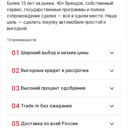
Более 15 лет на рынке. 40+ брендов, собственный
сервис, государственные программы и полное
сопровождение сделки — всё в одном месте. Наша
цель — сделать покупку автомобиля простой и
выгодной.
13 преимуществ
01
Широкий выбор и низкие цены
Скидки до 40%, более 40 брендов, новые и
02
Выгодные кредит и рассрочка
подержанные авто.
Кредит до 8 лет под 4,9% (до 3,5 млн руб.),
03
Высокий процент одобрения
рассрочка 0% на 2 года при первом взносе 35–50%.
98% заявок на кредит успешно одобряются.
04
Trade-in без ожидания
Зачёт рыночной стоимости старого авто сразу.
05
Доставка по всей России