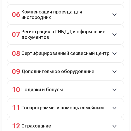
Автовозом, Ж/Д, морем или перегоном водителем.
Компенсация проезда для
06
иногородних
До 20 000 руб. при предъявлении билетов.
Регистрация в ГИБДД и оформление
07
документов
Полное сопровождение.
08
Сертифицированный сервисный центр
Гарантийное и постгарантийное ТО, кузовной и
09
Дополнительное оборудование
технический ремонт.
Дооснащение аксессуарами и оборудованием.
10
Подарки и бонусы
Комплект зимней резины в подарок, скидки по
11
Госпрограммы и помощь семейным
программе лояльности.
Скидки на первый или семейный автомобиль.
12
Страхование