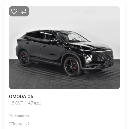
OMODA C5
1.5 CVT (147 л.с.)
Вариатор
Передний