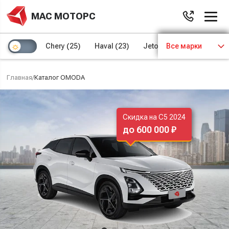
МАС МОТОРС
Chery
(25)
Haval
(23)
Jetour
Все марки
(8)
Kaiyi
(4)
Главная
/
Каталог OMODA
Скидка на C5 2024
до 600 000 ₽