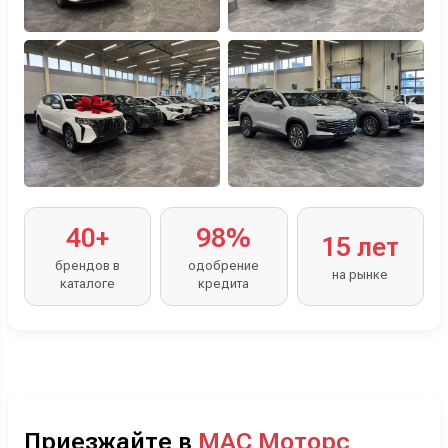
40+
98%
15 лет
брендов в
одобрение
на рынке
каталоге
кредита
Приезжайте в
МАС Моторс