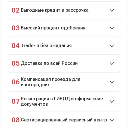
Скидки до 40%, более 40 брендов, новые и
02
Выгодные кредит и рассрочка
подержанные авто.
Кредит до 8 лет под 4,9% (до 3,5 млн руб.),
03
Высокий процент одобрения
рассрочка 0% на 2 года при первом взносе 35–50%.
98% заявок на кредит успешно одобряются.
04
Trade-in без ожидания
Зачёт рыночной стоимости старого авто сразу.
05
Доставка по всей России
Автовозом, Ж/Д, морем или перегоном водителем.
Компенсация проезда для
06
иногородних
До 20 000 руб. при предъявлении билетов.
Регистрация в ГИБДД и оформление
07
документов
Полное сопровождение.
08
Сертифицированный сервисный центр