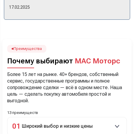
же день купили машину! Неожиданно, но довольны! Все
17.02.2025
прошло классно: посмотрели Чери, посмотрели другие
кроссоверы б/у в ту же цену, посидели, подумали,
посчитали с кредитным специалистом. Анечку мы,
наверно, часа два мучили вопросами). Решили, что
лучше немного переплатить за новую, зато без пробега.
Наша Тигоша уже нас радует! Спасибо нашему
менеджеру Сергею, профессионал своего дела!
Преимущества
Почему выбирают
МАС Моторс
Более 15 лет на рынке. 40+ брендов, собственный
сервис, государственные программы и полное
сопровождение сделки — всё в одном месте. Наша
цель — сделать покупку автомобиля простой и
выгодной.
13 преимуществ
01
Широкий выбор и низкие цены