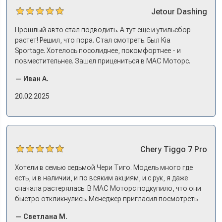
Jetour
Dashing
Прошлый авто стал подводить. А тут еще и утильсбор
растет! Решил, что пора. Стал смотреть. Был Kia
Sportage. Хотелось посолиднее, покомфортнее - и
повместительнее. Зашел прицениться в МАС Моторс.
Менеджер предложил «выбрать спиной». Сел в Дашинг -
— Иван А.
и прям мое! Даже не скажешь, что «китаец». Прям не
вылезая из него и порешали. Спортэйдж в трейд-ин
20.02.2025
забрали, я его пригнал на следующий день. Все быстро
оформили, и готово.
Chery
Tiggo 7 Pro
Хотели в семью седьмой Чери Тиго. Модель много где
есть, и в наличии, и по всяким акциям, и с рук, я даже
сначала растерялась. В МАС Моторс подкупило, что они
быстро откликнулись. Менеджер пригласил посмотреть
комплектации в наличии, ну и просто посидеть в ней,
— Светлана М.
примериться. Нам тут недалеко, пришли в салон - и в тот