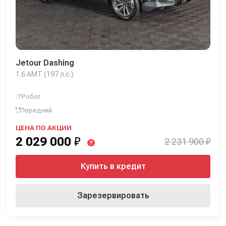
Jetour Dashing
1.6 AMT (197 л.с.)
Робот
Передний
ЦЕНА ПО АКЦИИ
2 029 000
₽
2 231 900 ₽
?
Купить в кредит
Зарезервировать