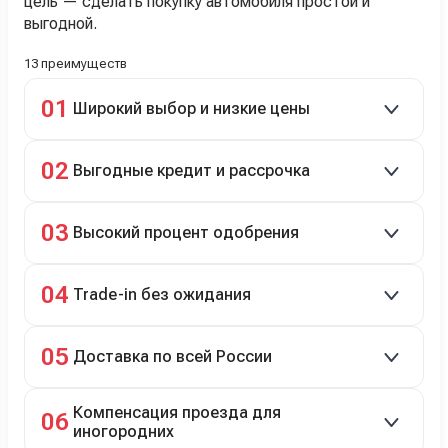
цель — сделать покупку автомобиля простой и
выгодной.
13 преимуществ
01
Широкий выбор и низкие цены
Скидки до 40%, более 40 брендов, новые и
02
Выгодные кредит и рассрочка
подержанные авто.
Кредит до 8 лет под 4,9% (до 3,5 млн руб.),
03
Высокий процент одобрения
рассрочка 0% на 2 года при первом взносе 35–50%.
98% заявок на кредит успешно одобряются.
04
Trade-in без ожидания
Зачёт рыночной стоимости старого авто сразу.
05
Доставка по всей России
Автовозом, Ж/Д, морем или перегоном водителем.
Компенсация проезда для
06
иногородних