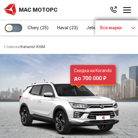
МАС МОТОРС
Chery
(25)
Haval
(23)
Jetour
Все марки
(8)
Kaiyi
(4)
Главная
/
Каталог KGM
Скидка на Korando
до 700 000 ₽