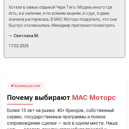
Хотели в семью седьмой Чери Тиго. Модель много где
есть, и в наличии, и по всяким акциям, и с рук, я даже
сначала растерялась. В МАС Моторс подкупило, что они
быстро откликнулись. Менеджер пригласил посмотреть
комплектации в наличии, ну и просто посидеть в ней,
— Светлана М.
примериться. Нам тут недалеко, пришли в салон - и в тот
же день купили машину! Неожиданно, но довольны! Все
17.02.2025
прошло классно: посмотрели Чери, посмотрели другие
кроссоверы б/у в ту же цену, посидели, подумали,
посчитали с кредитным специалистом. Анечку мы,
наверно, часа два мучили вопросами). Решили, что
лучше немного переплатить за новую, зато без пробега.
Наша Тигоша уже нас радует! Спасибо нашему
менеджеру Сергею, профессионал своего дела!
Преимущества
Почему выбирают
МАС Моторс
Более 15 лет на рынке. 40+ брендов, собственный
сервис, государственные программы и полное
сопровождение сделки — всё в одном месте. Наша