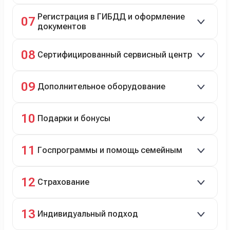
До 20 000 руб. при предъявлении билетов.
Регистрация в ГИБДД и оформление
07
документов
Полное сопровождение.
08
Сертифицированный сервисный центр
Гарантийное и постгарантийное ТО, кузовной и
09
Дополнительное оборудование
технический ремонт.
Дооснащение аксессуарами и оборудованием.
10
Подарки и бонусы
Комплект зимней резины в подарок, скидки по
11
Госпрограммы и помощь семейным
программе лояльности.
Скидки на первый или семейный автомобиль.
12
Страхование
Оформление ОСАГО и КАСКО с приятными
13
Индивидуальный подход
бонусами для клиентов.