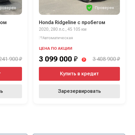
роверен
Проверен
гом
Honda Ridgeline с пробегом
2020, 280 л.с., 45 105 км
Автоматическая
ЦЕНА ПО АКЦИИ
3 099 000
₽
241 900 ₽
3 408 900 ₽
?
т
Купить в кредит
ть
Зарезервировать