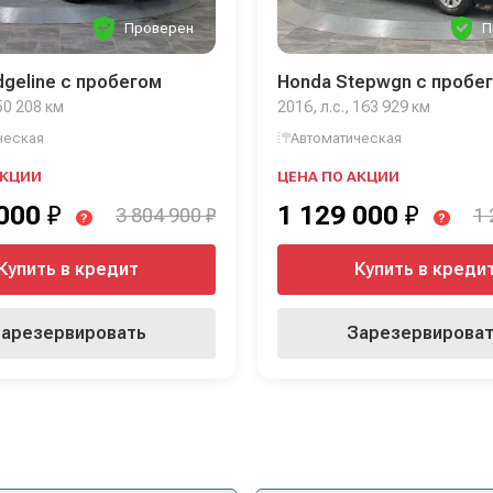
Проверен
П
dgeline с пробегом
Honda Stepwgn с пробе
 50 208 км
2016, л.с., 163 929 км
ческая
Автоматическая
АКЦИИ
ЦЕНА ПО АКЦИИ
 000
₽
1 129 000
₽
3 804 900 ₽
1 
?
?
Купить в кредит
Купить в креди
арезервировать
Зарезервирова