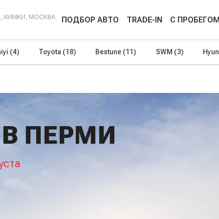
Г, ХИМКИ, МОСКВА
ПОДБОР АВТО
TRADE-IN
С ПРОБЕГО
iyi
(4)
Toyota
(18)
Bestune
(11)
SWM
(3)
Hyun
 В ПЕРМИ
уста