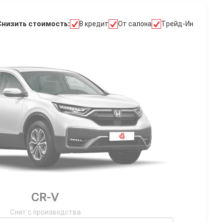
Снизить стоимость:
В кредит
От салона
Трейд-Ин
CR-V
Снят с производства