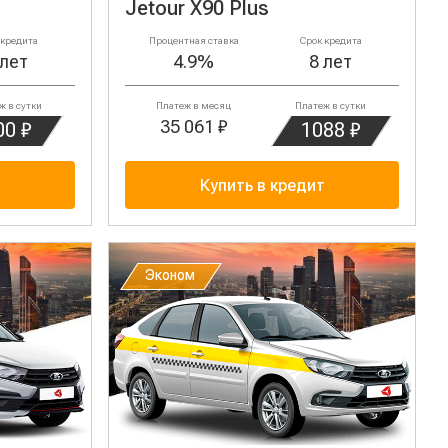
Jetour X90 Plus
 кредита
Процентная ставка
Срок кредита
 лет
4.9%
8 лет
ж в сутки
Платеж в месяц
Платеж в сутки
35 061 ₽
00 ₽
1088 ₽
т
Купить в кредит
Эконом
Эконом