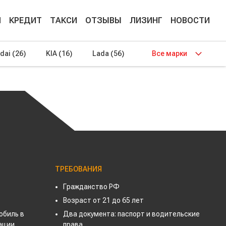
М
КРЕДИТ
ТАКСИ
ОТЗЫВЫ
ЛИЗИНГ
НОВОСТИ
dai
(26)
KIA
(16)
Lada
(56)
Все марки
ТРЕБОВАНИЯ
Гражданство РФ
Возраст от 21 до 65 лет
обиль в
Два документа: паспорт и водительские
зации
права