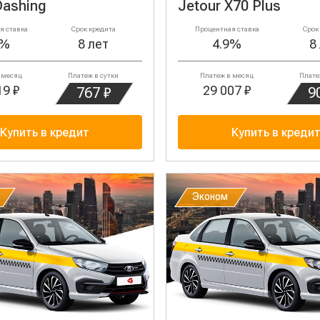
Dashing
Jetour X70 Plus
я ставка
Срок кредита
Процентная ставка
Срок
9%
8 лет
4.9%
8
 месяц
Платеж в сутки
Платеж в месяц
Плате
19 ₽
29 007 ₽
767 ₽
9
Купить в кредит
Купить в креди
Эконом
Эконом