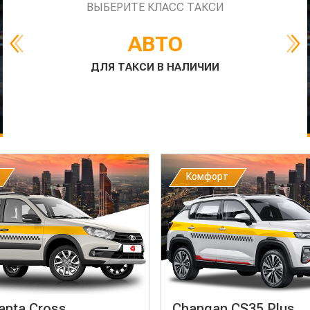
ВЫБЕРИТЕ КЛАСС ТАКСИ
АВТО
ДЛЯ ТАКСИ В НАЛИЧИИ
Комфорт
Комфорт
anta Cross
Changan CS35 Plus