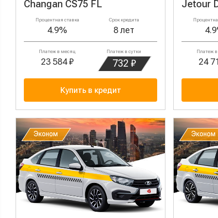
Changan CS75 FL
Jetour 
Процентная ставка
Срок кредита
Процентна
4.9%
8 лет
4.
Платеж в месяц
Платеж в сутки
Платеж в
23 584 ₽
24 7
732 ₽
Купить в кредит
Эконом
Эконом
Эконом
Эконом