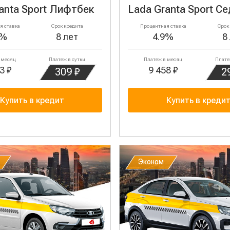
anta Sport Лифтбек
Lada Granta Sport С
я ставка
Срок кредита
Процентная ставка
Срок
9%
8 лет
4.9%
8
 месяц
Платеж в сутки
Платеж в месяц
Плате
3 ₽
9 458 ₽
309 ₽
2
Купить в кредит
Купить в креди
Эконом
Эконом