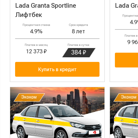
Lada Granta Sportline
Lada Gr
Лифтбек
Процентна
4.
Процентная ставка
Срок кредита
4.9%
8 лет
Платеж в
9 96
Платеж в месяц
Платеж в сутки
12 373 ₽
384 ₽
Купить в кредит
Эконом
Эконом
Эконом
Эконом