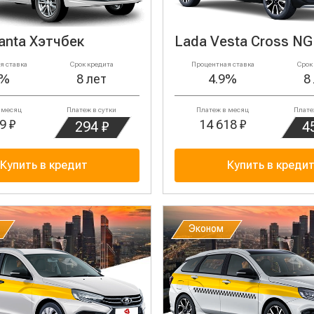
anta Хэтчбек
Lada Vesta Cross NG
я ставка
Срок кредита
Процентная ставка
Срок
9%
8 лет
4.9%
8
 месяц
Платеж в сутки
Платеж в месяц
Плате
9 ₽
14 618 ₽
294 ₽
4
Купить в кредит
Купить в креди
Эконом
Эконом