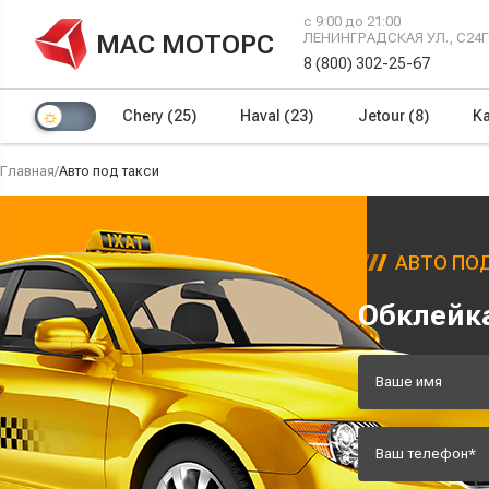
с 9:00 до 21:00
МАС МОТОРС
ЛЕНИНГРАДСКАЯ УЛ., С24
8 (800) 302-25-67
Chery
(25)
Haval
(23)
Jetour
(8)
Ka
Главная
/
Авто под такси
АВТО ПОД
Обклейка