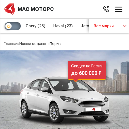
МАС МОТОРС
Chery
(25)
Haval
(23)
Jetour
Все марки
(8)
Kaiyi
(4)
Главная
/
Новые седаны в Перми
Скидка на Focus
до 600 000 ₽