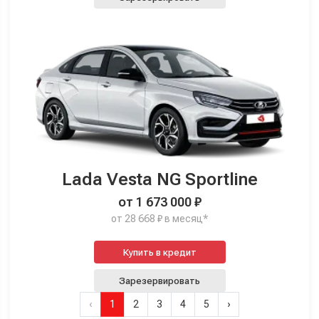
Lada Vesta NG Sportline
от 1 673 000 ₽
от 28 668 ₽ в месяц*
Купить в кредит
Зарезервировать
‹
1
2
3
4
5
›