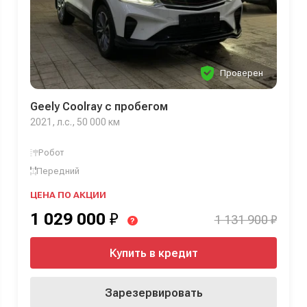
Проверен
Geely Coolray с пробегом
2021, л.с., 50 000 км
Робот
Передний
ЦЕНА ПО АКЦИИ
1 029 000
₽
1 131 900 ₽
?
Купить в кредит
Зарезервировать