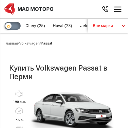
МАС МОТОРС
Chery
(25)
Haval
(23)
Jetour
Все марки
(8)
Kaiyi
(4)
Главная
/
Volkswagen
/
Passat
Купить Volkswagen Passat в
Перми
190 л.с.
7.5 с.