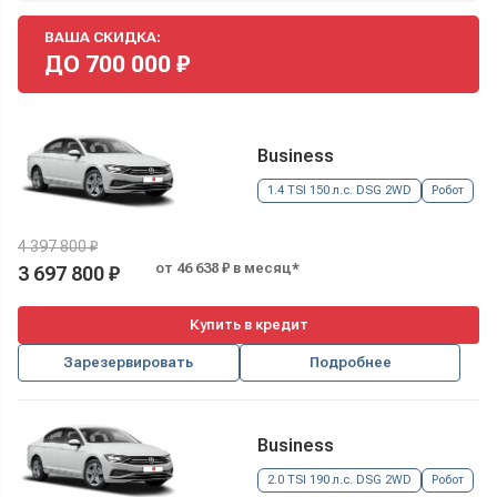
ВАША СКИДКА:
ДО
700 000
₽
Business
1.4 TSI 150 л.с. DSG 2WD
Робот
4 397 800 ₽
от 46 638 ₽ в месяц*
3 697 800 ₽
Купить в кредит
Зарезервировать
Подробнее
Business
2.0 TSI 190 л.с. DSG 2WD
Робот