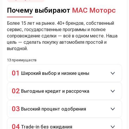
Почему выбирают
МАС Моторс
Более 15 лет на рынке. 40+ брендов, собственный
сервис, государственные программы и полное
сопровождение сделки — всё в одном месте. Наша
цель — сделать покупку автомобиля простой и
выгодной.
13 преимуществ
01
Широкий выбор и низкие цены
Скидки до 40%, более 40 брендов, новые и
02
Выгодные кредит и рассрочка
подержанные авто.
Кредит до 8 лет под 4,9% (до 3,5 млн руб.),
03
Высокий процент одобрения
рассрочка 0% на 2 года при первом взносе 35–50%.
98% заявок на кредит успешно одобряются.
04
Trade-in без ожидания