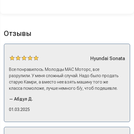
Отзывы
Hyundai
Sonata
Все понравилось. Молодцы МАС Моторс, все
разрулили. У меня сложный случай. Надо было продать
старую Камри, а вместо нее взять машину того же
класса помоложе, лучше немного б/у, чтоб подешевле.
Ну и автокредит найти не с лошадиными процентами. И
— Абдул Д.
либо самому всем этим заниматься – а работать когда?
Либо искать салон, где есть нормальный трейд-ин. И
01.03.2025
чтобы выплату за старую машину наличкой на руки. Или
чтобы можно в качестве стартового взноса по кредиту.
Но тогда еще ищи салон, где машины в наличии, а не
ждать по полгода, пока привезут. Потому что ну как в