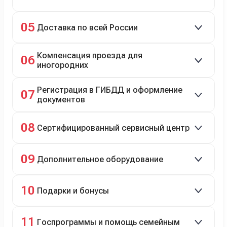
Зачёт рыночной стоимости старого авто сразу.
05
Доставка по всей России
Автовозом, Ж/Д, морем или перегоном водителем.
Компенсация проезда для
06
иногородних
До 20 000 руб. при предъявлении билетов.
Регистрация в ГИБДД и оформление
07
документов
Полное сопровождение.
08
Сертифицированный сервисный центр
Гарантийное и постгарантийное ТО, кузовной и
09
Дополнительное оборудование
технический ремонт.
Дооснащение аксессуарами и оборудованием.
10
Подарки и бонусы
Комплект зимней резины в подарок, скидки по
11
Госпрограммы и помощь семейным
программе лояльности.