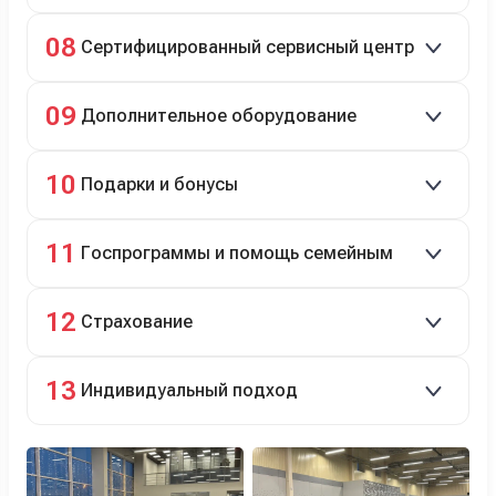
Полное сопровождение.
08
Сертифицированный сервисный центр
Гарантийное и постгарантийное ТО, кузовной и
09
Дополнительное оборудование
технический ремонт.
Дооснащение аксессуарами и оборудованием.
10
Подарки и бонусы
Комплект зимней резины в подарок, скидки по
11
Госпрограммы и помощь семейным
программе лояльности.
Скидки на первый или семейный автомобиль.
12
Страхование
Оформление ОСАГО и КАСКО с приятными
13
Индивидуальный подход
бонусами для клиентов.
Персональный менеджер помогает с выбором и
оформлением.