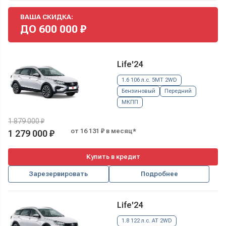
ВАША СКИДКА:
ДО
600 000
₽
Life'24
1.6 106 л.с. 5MT 2WD
Бензиновый
Передний
МКПП
1 879 000 ₽
от 16 131 ₽ в месяц*
1 279 000 ₽
Купить в кредит
Зарезервировать
Подробнее
Life'24
1.8 122 л.с. AT 2WD