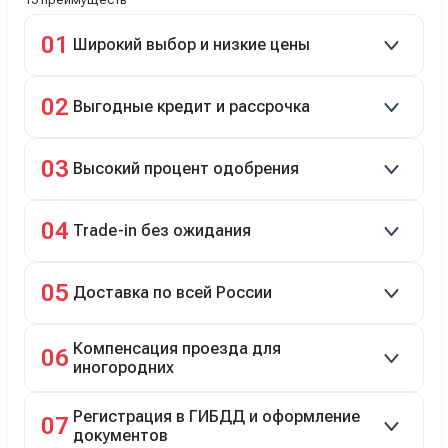
01
Широкий выбор и низкие цены
Скидки до 40%, более 40 брендов, новые и
02
Выгодные кредит и рассрочка
подержанные авто.
Кредит до 8 лет под 4,9% (до 3,5 млн руб.),
03
Высокий процент одобрения
рассрочка 0% на 2 года при первом взносе 35–50%.
98% заявок на кредит успешно одобряются.
04
Trade-in без ожидания
Зачёт рыночной стоимости старого авто сразу.
05
Доставка по всей России
Автовозом, Ж/Д, морем или перегоном водителем.
Компенсация проезда для
06
иногородних
До 20 000 руб. при предъявлении билетов.
Регистрация в ГИБДД и оформление
07
документов