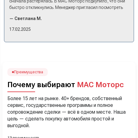
сначала растерялась. В МАС Моторс подкупило, что они
быстро откликнулись. Менеджер пригласил посмотреть
комплектации в наличии, ну и просто посидеть в ней,
— Светлана М.
примериться. Нам тут недалеко, пришли в салон - и в тот
же день купили машину! Неожиданно, но довольны! Все
17.02.2025
прошло классно: посмотрели Чери, посмотрели другие
кроссоверы б/у в ту же цену, посидели, подумали,
посчитали с кредитным специалистом. Анечку мы,
наверно, часа два мучили вопросами). Решили, что
лучше немного переплатить за новую, зато без пробега.
Наша Тигоша уже нас радует! Спасибо нашему
менеджеру Сергею, профессионал своего дела!
Преимущества
Почему выбирают
МАС Моторс
Более 15 лет на рынке. 40+ брендов, собственный
сервис, государственные программы и полное
сопровождение сделки — всё в одном месте. Наша
цель — сделать покупку автомобиля простой и
выгодной.
13 преимуществ