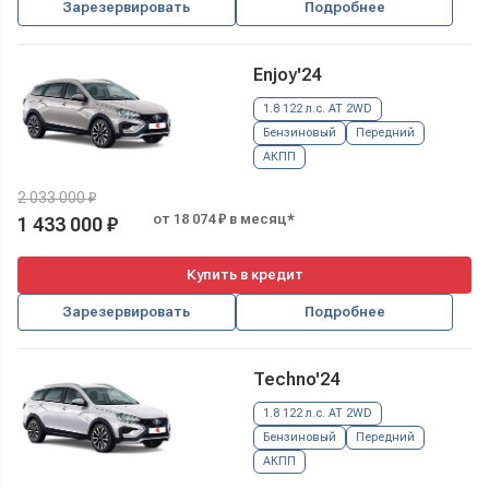
Зарезервировать
Подробнее
Enjoy'24
1.8 122 л.с. AT 2WD
Бензиновый
Передний
АКПП
2 033 000 ₽
от 18 074 ₽ в месяц*
1 433 000 ₽
Купить в кредит
Зарезервировать
Подробнее
Techno'24
1.8 122 л.с. AT 2WD
Бензиновый
Передний
АКПП