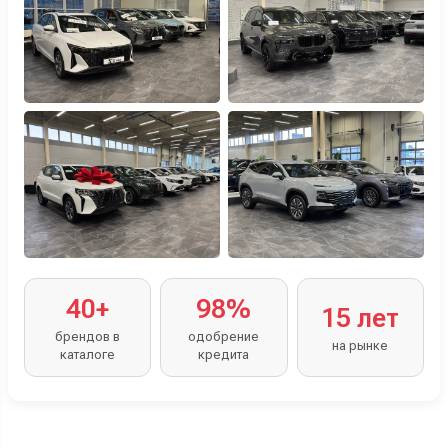
40+
98%
15 лет
брендов в
одобрение
на рынке
каталоге
кредита