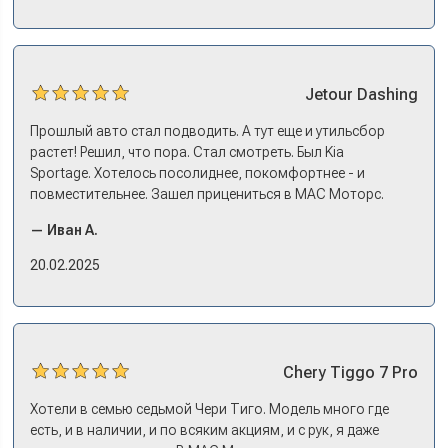
Jetour
Dashing
Прошлый авто стал подводить. А тут еще и утильсбор
растет! Решил, что пора. Стал смотреть. Был Kia
Sportage. Хотелось посолиднее, покомфортнее - и
повместительнее. Зашел прицениться в МАС Моторс.
Менеджер предложил «выбрать спиной». Сел в Дашинг -
— Иван А.
и прям мое! Даже не скажешь, что «китаец». Прям не
вылезая из него и порешали. Спортэйдж в трейд-ин
20.02.2025
забрали, я его пригнал на следующий день. Все быстро
оформили, и готово.
Chery
Tiggo 7 Pro
Хотели в семью седьмой Чери Тиго. Модель много где
есть, и в наличии, и по всяким акциям, и с рук, я даже