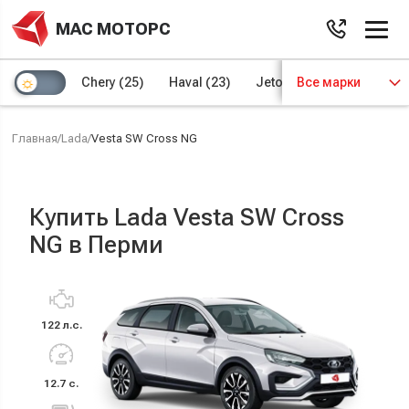
МАС МОТОРС
Chery
(25)
Haval
(23)
Jetour
Все марки
(8)
Kaiyi
(4)
Главная
/
Lada
/
Vesta SW Cross NG
Купить Lada Vesta SW Cross
NG в Перми
122 л.с.
12.7 с.