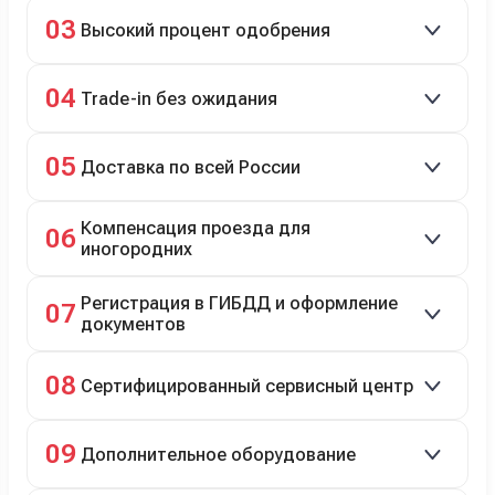
Кредит до 8 лет под 4,9% (до 3,5 млн руб.),
03
Высокий процент одобрения
рассрочка 0% на 2 года при первом взносе 35–50%.
98% заявок на кредит успешно одобряются.
04
Trade-in без ожидания
Зачёт рыночной стоимости старого авто сразу.
05
Доставка по всей России
Автовозом, Ж/Д, морем или перегоном водителем.
Компенсация проезда для
06
иногородних
До 20 000 руб. при предъявлении билетов.
Регистрация в ГИБДД и оформление
07
документов
Полное сопровождение.
08
Сертифицированный сервисный центр
Гарантийное и постгарантийное ТО, кузовной и
09
Дополнительное оборудование
технический ремонт.