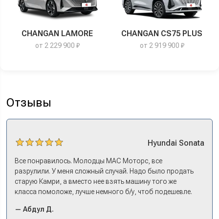
CHANGAN LAMORE
CHANGAN CS75 PLUS
от 2 229 900 ₽
от 2 919 900 ₽
Отзывы
Hyundai
Sonata
Все понравилось. Молодцы МАС Моторс, все
разрулили. У меня сложный случай. Надо было продать
старую Камри, а вместо нее взять машину того же
класса помоложе, лучше немного б/у, чтоб подешевле.
Ну и автокредит найти не с лошадиными процентами. И
— Абдул Д.
либо самому всем этим заниматься – а работать когда?