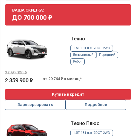
ВАША СКИДКА:
ДО
700 000
₽
Техно
1.5T 181 л.с. 7DCT 2WD
Бензиновый
Передний
Робот
3 059 900 ₽
от 29 764 ₽ в месяц*
2 359 900 ₽
Купить в кредит
Зарезервировать
Подробнее
Техно Плюс
1.5T 181 л.с. 7DCT 2WD