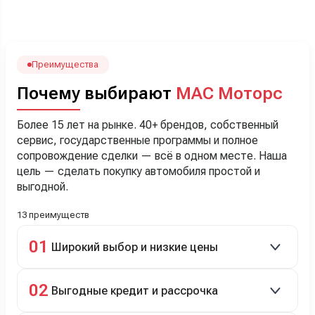
посчитали с кредитным специалистом. Анечку мы,
наверно, часа два мучили вопросами). Решили, что
лучше немного переплатить за новую, зато без пробега.
Наша Тигоша уже нас радует! Спасибо нашему
менеджеру Сергею, профессионал своего дела!
Преимущества
Почему выбирают
МАС Моторс
Более 15 лет на рынке. 40+ брендов, собственный
сервис, государственные программы и полное
сопровождение сделки — всё в одном месте. Наша
цель — сделать покупку автомобиля простой и
выгодной.
13 преимуществ
01
Широкий выбор и низкие цены
Скидки до 40%, более 40 брендов, новые и
02
Выгодные кредит и рассрочка
подержанные авто.