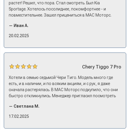
растет! Решил, что пора. Стал смотреть. Был Kia
Sportage. Хотелось посолиднее, покомфортнее - и
повместительнее. Зашел прицениться в МАС Моторс.
Менеджер предложил «выбрать спиной». Сел в Дашинг -
— Иван А.
и прям мое! Даже не скажешь, что «китаец». Прям не
вылезая из него и порешали. Спортэйдж в трейд-ин
20.02.2025
забрали, я его пригнал на следующий день. Все быстро
оформили, и готово.
Chery
Tiggo 7 Pro
Хотели в семью седьмой Чери Тиго. Модель много где
есть, и в наличии, и по всяким акциям, и с рук, я даже
сначала растерялась. В МАС Моторс подкупило, что они
быстро откликнулись. Менеджер пригласил посмотреть
комплектации в наличии, ну и просто посидеть в ней,
— Светлана М.
примериться. Нам тут недалеко, пришли в салон - и в тот
же день купили машину! Неожиданно, но довольны! Все
17.02.2025
прошло классно: посмотрели Чери, посмотрели другие
кроссоверы б/у в ту же цену, посидели, подумали,