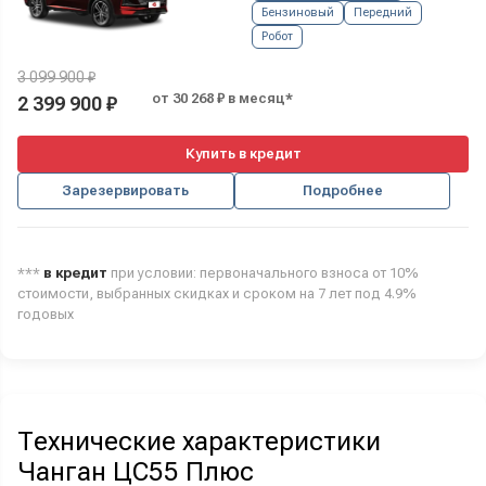
Бензиновый
Передний
Робот
3 099 900 ₽
от 30 268 ₽ в месяц*
2 399 900 ₽
Купить в кредит
Зарезервировать
Подробнее
***
в кредит
при условии: первоначального взноса от 10%
стоимости, выбранных скидках и сроком на 7 лет под 4.9%
годовых
Технические характеристики
Чанган ЦС55 Плюс