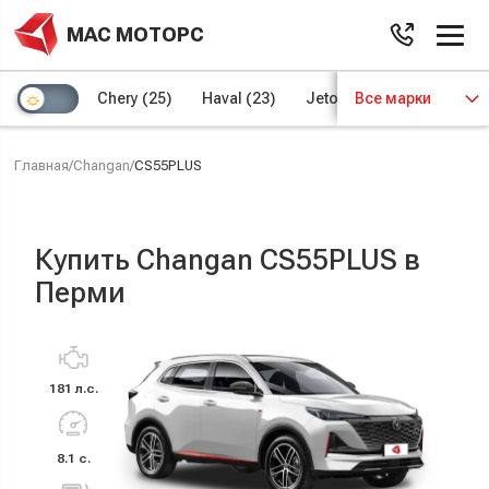
МАС МОТОРС
Chery
(25)
Haval
(23)
Jetour
Все марки
(8)
Kaiyi
(4)
Главная
/
Changan
/
CS55PLUS
Купить Changan CS55PLUS в
Перми
181 л.с.
8.1 с.